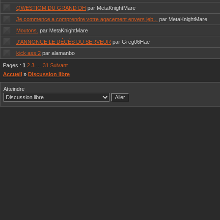
QWESTIOM DU GRAND DH
par MetaKnightMare
Je commence a comprendre votre agacement envers jeb...
par MetaKnightMare
Moutons.
par MetaKnightMare
J'ANNONCE LE DÉCÉS DU SERVEUR
par Greg06Hae
kick ass 2
par alamanbo
Pages :
1
2
3
…
31
Suivant
Accueil
»
Discussion libre
Atteindre