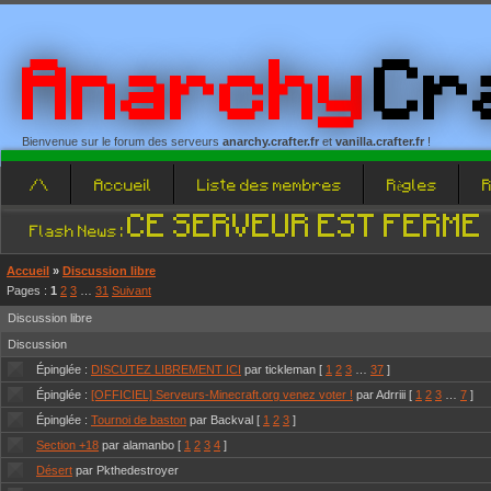
Anarchy
Cr
Bienvenue sur le forum des serveurs
anarchy.crafter.fr
et
vanilla.crafter.fr
!
/\
Accueil
Liste des membres
Règles
CE SERVEUR EST FERME
Flash News :
Accueil
»
Discussion libre
Pages :
1
2
3
…
31
Suivant
Discussion libre
Discussion
Épinglée :
DISCUTEZ LIBREMENT ICI
par tickleman
[
1
2
3
…
37
]
Épinglée :
[OFFICIEL] Serveurs-Minecraft.org venez voter !
par Adrriii
[
1
2
3
…
7
]
Épinglée :
Tournoi de baston
par Backval
[
1
2
3
]
Section +18
par alamanbo
[
1
2
3
4
]
Désert
par Pkthedestroyer