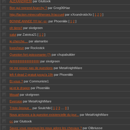
ALEXANDRE30
par Gluttoxik
Bon qui reprend Anarchy ?
par Greg06Hae
http://faction.minecraftheroes.fr/accueil
par xXxandroidxXx
[
1
2
3
]
BONNE ANNEE !!!!! lo/ ~o~
par Phoeniiiiix
[
1
2
]
oh tiens!!
par skelgreen
salut
par Zatoisa21
[
1
2
]
je cherche....
par alamanbo
kwesheun
par Rockstick
Question fort poissonante (?)
par chupabuilder
AHHHHHHHHHHHH
par skelgreen
ne me posez pas de questions
par MetaKnightMare
left 4 dead 2 gratuit jusqu'a 19h
par Phoeniiiiix
Et vous ?
par Communiste1
jai pt le dragon
par Phoeniiiiix
Mouaif
par skelgreen
Eversion
par MetaKnightMare
Triste époque ..
par Soulchibi
[
1
2
3
…
8
]
Nous arrivons a la question existencielle du jour...
par MetaKnightMare
cc
par Gluttoxik
Savez vous pourquoi les poux adore les chevaux ?
par Olibriusse